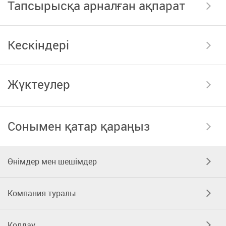
Тапсырысқа арналған ақпарат
Кескіндері
Жүктеулер
Сонымен қатар қараңыз
Өнімдер мен шешімдер
Компания туралы
Қолдау