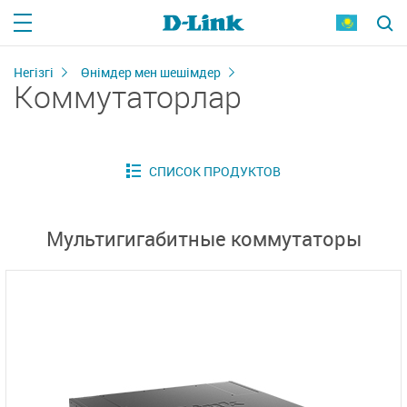
Негізгі
Өнімдер мен шешімдер
Коммутаторлар
Мультигигабитные коммутаторы