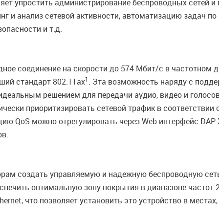
оляет упростить администрирование беспроводных сетей 
г и анализ сетевой активности, автоматизацию задач по 
опасности и т.д.
ое соединение на скорости до 574 Мбит/с в частотном ди
1
йший стандарт 802.11ax
. Эта возможность наряду с подде
упа идеальным решением для передачи аудио, видео и голо
ически приоритизировать сетевой трафик в соответствии 
нкцию QoS можно отрегулировать через Web-интерфейс DA
ов.
орам создать управляемую и надежную беспроводную сет
спечить оптимальную зону покрытия в диапазоне частот 2,
hernet, что позволяет установить это устройство в местах