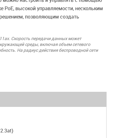
060 можно настроить и управлять с помощью
жке PoE, высокой управляемости, нескольким
 решением, позволяющим создать
11ax. Скорость передачи данных может
 окружающей среды, включая объем сетевого
обность. На радиус действия беспроводной сети
2.3at)