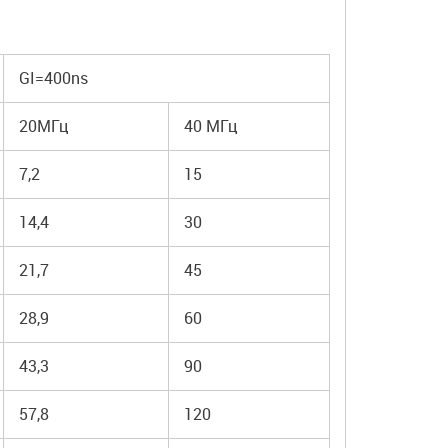
GI=400ns
20МГц
40 МГц
7,2
15
14,4
30
21,7
45
28,9
60
43,3
90
57,8
120