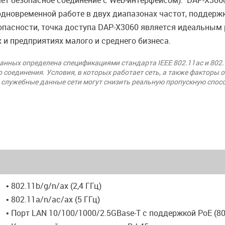
ивает безопасное соединение с Web-интерфейсом). DAP-X3
ря одновременной работе в двух диапазонах частот, поддер
пасности, точка доступа DAP-X3060 является идеальным
 и предприятиях малого и среднего бизнеса.
нных определена спецификациями стандарта IEEE 802.11ac и 802.
 соединения. Условия, в которых работает сеть, а также факторы
и служебные данные сети могут снизить реальную пропускную спос
• 802.11b/g/n/ax (2,4 ГГц)
• 802.11a/n/ac/ax (5 ГГц)
• Порт LAN 10/100/1000/2.5GBase-T с поддержкой PoE (80