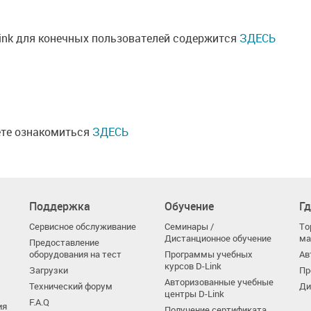
ink для конечных пользователей содержится
ЗДЕСЬ
ете ознакомиться
ЗДЕСЬ
Поддержка
Обучение
Гд
Сервисное обслуживание
Семинары /
То
Дистанционное обучение
ма
Предоставление
оборудования на тест
Программы учебных
Ав
курсов D-Link
Загрузки
Пр
Авторизованные учебные
Технический форум
Ди
центры D-Link
F.A.Q
ия
Получение сертификата