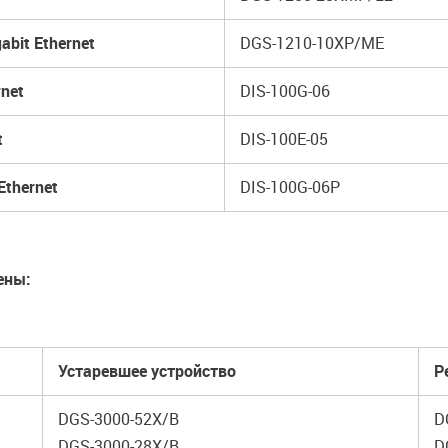
bit Ethernet
DGS-1210-10XP/ME
net
DIS-100G-06
t
DIS-100E-05
thernet
DIS-100G-06P
ены:
Устаревшее устройство
Р
DGS-3000-52X/B
D
DGS-3000-28X/B
D