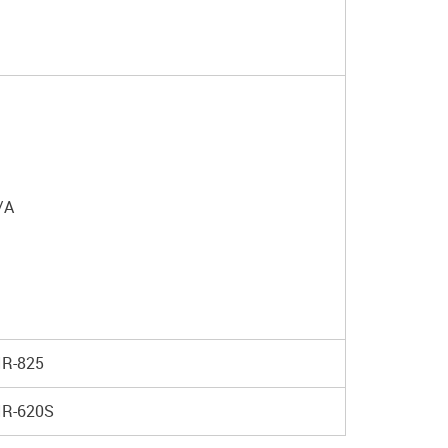
/A
IR-825
IR-620S